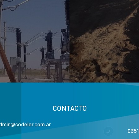
CONTACTO
dmin@codeler.com.ar
035