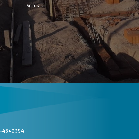
Ver más
1-4649394